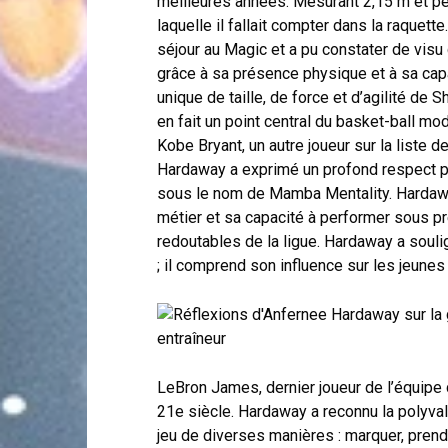
meilleures années. Mesurant 2,15 m et pe
laquelle il fallait compter dans la raquet
séjour au Magic et a pu constater de vis
grâce à sa présence physique et à sa cap
unique de taille, de force et d’agilité de S
en fait un point central du basket-ball mo
Kobe Bryant, un autre joueur sur la liste d
Hardaway a exprimé un profond respect p
sous le nom de Mamba Mentality. Harda
métier et sa capacité à performer sous pre
redoutables de la ligue. Hardaway a souli
; il comprend son influence sur les jeune
LeBron James, dernier joueur de l’équipe 
21e siècle. Hardaway a reconnu la polyvale
jeu de diverses manières : marquer, prend