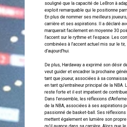
souligné que la capacité de LeBron à ada
exploit remarquable qui le positionne par
En plus de nommer ses meilleurs joueurs,
carrière et ses aspirations. Il a déclaré av
marquerait facilement en moyenne 30 poin
l’accent sur le rythme et l’espace. Les 
combinées à l’accent actuel mis sur le tir,
d’aujourd’hui.
De plus, Hardaway a exprimé son désir de 
veut guider et encadrer la prochaine géné
tant que joueur, associées à sa connaissan
en tant qu’entraîneur principal de la NBA
reste forte et il est impatient de contribu
Dans l’ensemble, les réflexions d’Anferne
de la NBA, associées à ses aspirations pour
passionné de basket-ball. Ses réflexions
mettent également en lumière son propre p
qu’il avance dans sa carrière. Alors que l