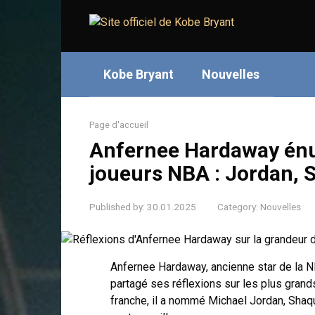
Skip
to
content
Kobe Bryant
Nouvelles
Page d'accueil
Anfernee Hardaway énu
joueurs NBA : Jordan, 
Published by:
30.01.2025
Category:
Nouvelles
Anfernee Hardaway, ancienne star de la 
partagé ses réflexions sur les plus grand
franche, il a nommé Michael Jordan, Sha