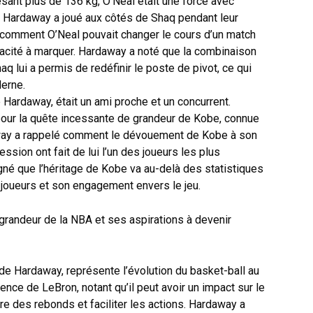
sant plus de 136 kg, O’Neal était une force avec
te. Hardaway a joué aux côtés de Shaq pendant leur
u comment O’Neal pouvait changer le cours d’un match
acité à marquer. Hardaway a noté que la combinaison
haq lui a permis de redéfinir le poste de pivot, ce qui
derne.
e Hardaway, était un ami proche et un concurrent.
our la quête incessante de grandeur de Kobe, connue
way a rappelé comment le dévouement de Kobe à son
ssion ont fait de lui l’un des joueurs les plus
gné que l’héritage de Kobe va au-delà des statistiques
s joueurs et son engagement envers le jeu.
de Hardaway, représente l’évolution du basket-ball au
nce de LeBron, notant qu’il peut avoir un impact sur le
re des rebonds et faciliter les actions. Hardaway a