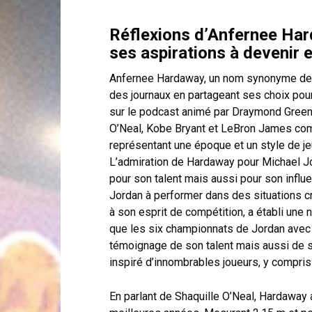
Réflexions d’Anfernee Har
ses aspirations à devenir 
Anfernee Hardaway, un nom synonyme de g
des journaux en partageant ses choix pour
sur le podcast animé par Draymond Green 
O’Neal, Kobe Bryant et LeBron James com
représentant une époque et un style de jeu 
L’admiration de Hardaway pour Michael Jo
pour son talent mais aussi pour son influe
Jordan à performer dans des situations cr
à son esprit de compétition, a établi une
que les six championnats de Jordan avec 
témoignage de son talent mais aussi de so
inspiré d’innombrables joueurs, y compri
En parlant de Shaquille O’Neal, Hardaway