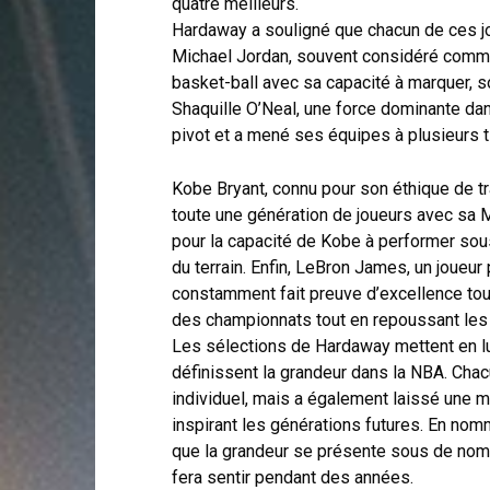
quatre meilleurs.
Hardaway a souligné que chacun de ces jo
Michael Jordan, souvent considéré comme 
basket-ball avec sa capacité à marquer, s
Shaquille O’Neal, une force dominante da
pivot et a mené ses équipes à plusieurs 
Kobe Bryant, connu pour son éthique de tr
toute une génération de joueurs avec sa
pour la capacité de Kobe à performer sous
du terrain. Enfin, LeBron James, un joueur
constamment fait preuve d’excellence tout
des championnats tout en repoussant les l
Les sélections de Hardaway mettent en lum
définissent la grandeur dans la NBA. Cha
individuel, mais a également laissé une ma
inspirant les générations futures. En no
que la grandeur se présente sous de nom
fera sentir pendant des années.