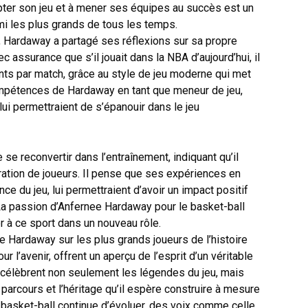
pter son jeu et à mener ses équipes au succès est un
mi les plus grands de tous les temps.
 Hardaway a partagé ses réflexions sur sa propre
ec assurance que s’il jouait dans la NBA d’aujourd’hui, il
ts par match, grâce au style de jeu moderne qui met
compétences de Hardaway en tant que meneur de jeu,
 lui permettraient de s’épanouir dans le jeu
se reconvertir dans l’entraînement, indiquant qu’il
ration de joueurs. Il pense que ses expériences en
ce du jeu, lui permettraient d’avoir un impact positif
. La passion d’Anfernee Hardaway pour le basket-ball
er à ce sport dans un nouveau rôle.
e Hardaway sur les plus grands joueurs de l’histoire
 l’avenir, offrent un aperçu de l’esprit d’un véritable
 célèbrent non seulement les légendes du jeu, mais
arcours et l’héritage qu’il espère construire à mesure
e basket-ball continue d’évoluer, des voix comme celle