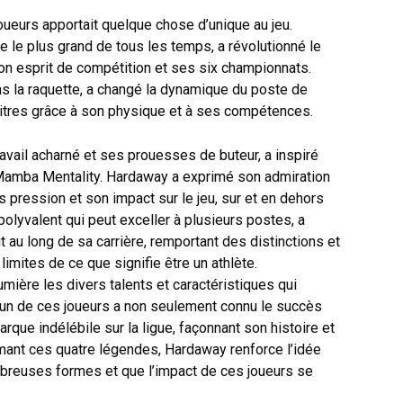
ueurs apportait quelque chose d’unique au jeu.
le plus grand de tous les temps, a révolutionné le
on esprit de compétition et ses six championnats.
ns la raquette, a changé la dynamique du poste de
titres grâce à son physique et à ses compétences.
avail acharné et ses prouesses de buteur, a inspiré
 Mamba Mentality. Hardaway a exprimé son admiration
 pression et son impact sur le jeu, sur et en dehors
 polyvalent qui peut exceller à plusieurs postes, a
 au long de sa carrière, remportant des distinctions et
imites de ce que signifie être un athlète.
ière les divers talents et caractéristiques qui
cun de ces joueurs a non seulement connu le succès
rque indélébile sur la ligue, façonnant son histoire et
mmant ces quatre légendes, Hardaway renforce l’idée
breuses formes et que l’impact de ces joueurs se