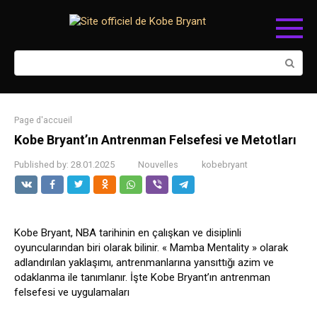
Skip
to
content
Search:
Page d'accueil
Kobe Bryant’ın Antrenman Felsefesi ve Metotları
Published by:
28.01.2025
Nouvelles
kobebryant
Kobe Bryant, NBA tarihinin en çalışkan ve disiplinli
oyuncularından biri olarak bilinir. « Mamba Mentality » olarak
adlandırılan yaklaşımı, antrenmanlarına yansıttığı azim ve
odaklanma ile tanımlanır. İşte Kobe Bryant’ın antrenman
felsefesi ve uygulamaları