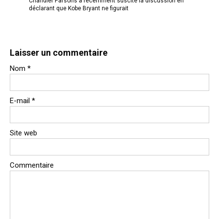
Chandler Parsons a récemment suscité la discussion en
déclarant que Kobe Bryant ne figurait
Laisser un commentaire
Nom
*
E-mail
*
Site web
Commentaire