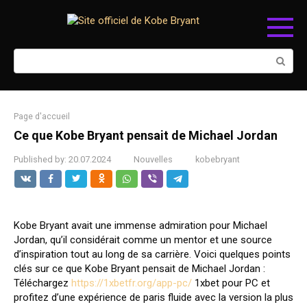
Skip
to
content
Search:
Page d'accueil
Ce que Kobe Bryant pensait de Michael Jordan
Published by:
20.07.2024
Nouvelles
kobebryant
Kobe Bryant avait une immense admiration pour Michael
Jordan, qu’il considérait comme un mentor et une source
d’inspiration tout au long de sa carrière. Voici quelques points
clés sur ce que Kobe Bryant pensait de Michael Jordan :
Téléchargez
https://1xbetfr.org/app-pc/
1xbet pour PC et
profitez d’une expérience de paris fluide avec la version la plus